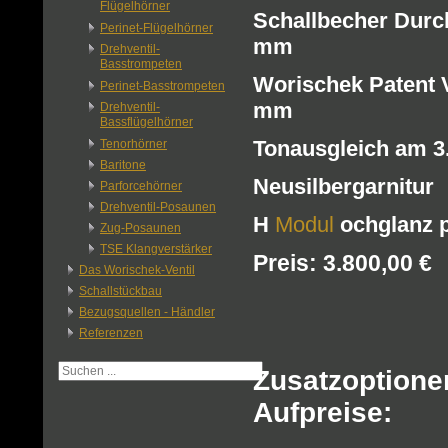
Flügelhörner
Schallbecher Durc
Perinet-Flügelhörner
mm
Drehventil-
Basstrompeten
Worischek Patent V
Perinet-Basstrompeten
mm
Drehventil-
Bassflügelhörner
Tonausgleich am 3.
Tenorhörner
Baritone
Neusilbergarnitur
Parforcehörner
Drehventil-Posaunen
H
Modul
ochglanz p
Zug-Posaunen
TSE Klangverstärker
Preis: 3.800,00 €
Das Worischek-Ventil
Schallstückbau
Bezugsquellen - Händler
Referenzen
Zusatzoptione
Aufpreise: