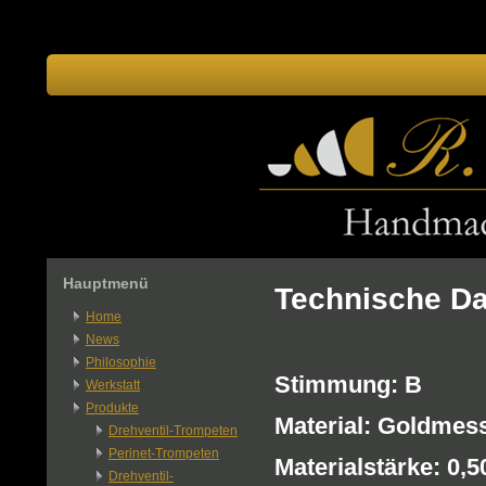
Hauptmenü
Technische Da
Home
News
Philosophie
Stimmung: B
Werkstatt
Produkte
Material: Goldmes
Drehventil-Trompeten
Perinet-Trompeten
Materialstärke: 0,
Drehventil-